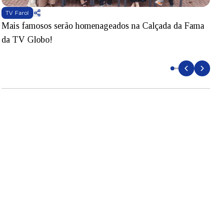
TV Farol
Mais famosos serão homenageados na Calçada da Fama
S
da TV Globo!
p
d