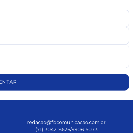
ENTAR
redacao@fbcomunicacao.com.br
(71) 3042-8626/9908-5073