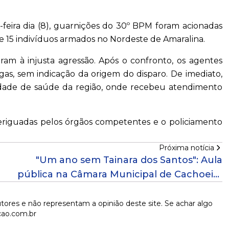
a-feira dia (8), guarnições do 30º BPM foram acionadas
 15 indivíduos armados no Nordeste de Amaralina.
giram à injusta agressão. Após o confronto, os agentes
as, sem indicação da origem do disparo. De imediato,
nidade de saúde da região, onde recebeu atendimento
veriguadas pelos órgãos competentes e o policiamento
Próxima notícia
"Um ano sem Tainara dos Santos": Aula
pública na Câmara Municipal de Cachoeira
marca um ano do desaparecimento da
quilombola
tores e não representam a opinião deste site. Se achar algo
cao.com.br