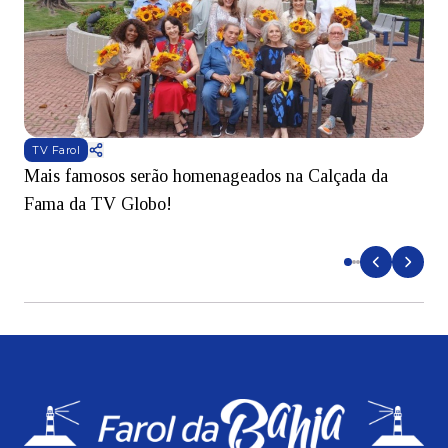
TV Farol
Mais famosos serão homenageados na Calçada da
S
Fama da TV Globo!
p
d