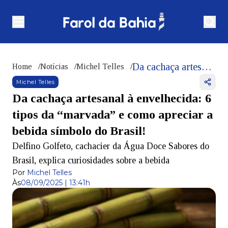
Da cachaça artesanal à envelhecida: 6 tipos da “marvada” e como apreciar a bebida símbolo do Brasil!
Home
/
Notícias
/
Michel Telles
/
Michel Telles
Da cachaça artesanal à envelhecida: 6
tipos da “marvada” e como apreciar a
bebida símbolo do Brasil!
Delfino Golfeto, cachacier da Água Doce Sabores do
Brasil, explica curiosidades sobre a bebida
Por
Michel Telles
Às
08/09/2025 | 13:41h