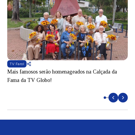
TV Farol
Mais famosos serão homenageados na Calçada da
S
Fama da TV Globo!
p
d