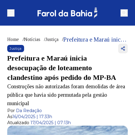
Prefeitura e Maraú inicia desocupação de loteamento clandestino após pedido do MP-BA
Home
/
Notícias
/
Justiça
/
Justiça
Prefeitura e Maraú inicia
desocupação de loteamento
clandestino após pedido do MP-BA
Construções não autorizadas foram demolidas de área
pública que havia sido permutada pela gestão
municipal
Por
Da Redação
Às
16/04/2025 | 17:33h
Atualizado
17/04/2025 | 07:13h