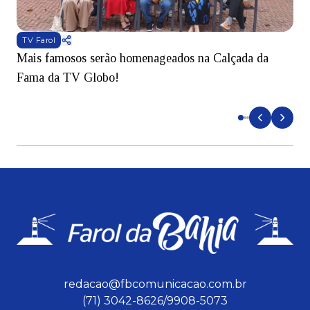
TV Farol
Mais famosos serão homenageados na Calçada da
S
Fama da TV Globo!
p
d
redacao@fbcomunicacao.com.br
(71) 3042-8626/9908-5073