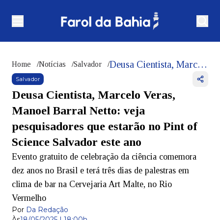
Deusa Cientista, Marcelo Veras, Manoel Barral Netto: veja pesquisadores que estarão no Pint of Science Salvador este ano
Home
/
Notícias
/
Salvador
/
Salvador
Deusa Cientista, Marcelo Veras,
Manoel Barral Netto: veja
pesquisadores que estarão no Pint of
Science Salvador este ano
Evento gratuito de celebração da ciência comemora
dez anos no Brasil e terá três dias de palestras em
clima de bar na Cervejaria Art Malte, no Rio
Vermelho
Por
Da Redação
Às
18/05/2025 | 18:00h