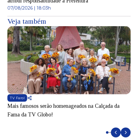
atribui responsabilidade à Prefeitura
07/08/2026 | 18:03h
Veja também
TV Farol
Mais famosos serão homenageados na Calçada da
S
Fama da TV Globo!
p
d