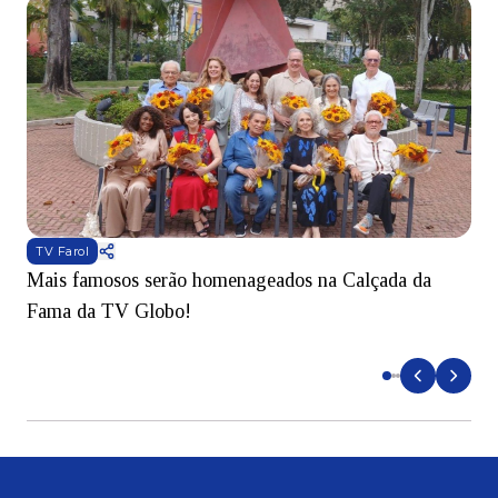
TV Farol
Mais famosos serão homenageados na Calçada da
S
Fama da TV Globo!
p
d