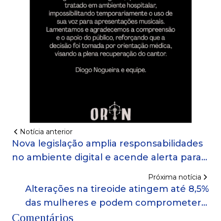
Notícia anterior
Nova legislação amplia responsabilidades
no ambiente digital e acende alerta para
empresas de todos os portes!
Próxima notícia
Alterações na tireoide atingem até 8,5%
das mulheres e podem comprometer a
Comentários
gestação!