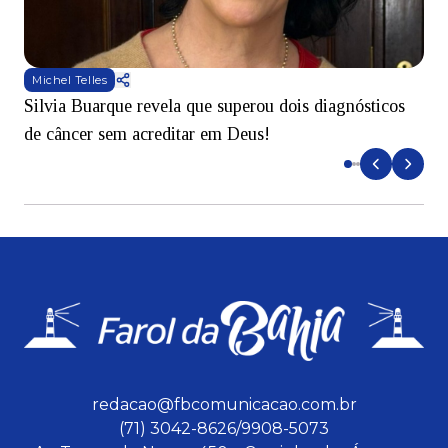
Michel Telles
Silvia Buarque revela que superou dois diagnósticos
A
de câncer sem acreditar em Deus!
r
redacao@fbcomunicacao.com.br
(71) 3042-8626/9908-5073