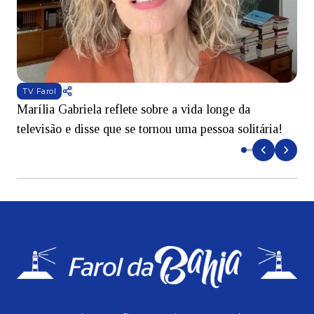
TV Farol
Marília Gabriela reflete sobre a vida longe da
B
televisão e disse que se tornou uma pessoa solitária!
L