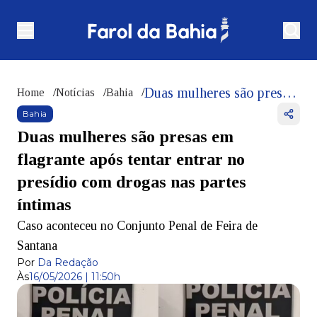
Duas mulheres são presas em flagrante após tentar entrar no presídio com drogas nas partes íntimas
Home
/
Notícias
/
Bahia
/
Bahia
Duas mulheres são presas em
flagrante após tentar entrar no
presídio com drogas nas partes
íntimas
Caso aconteceu no Conjunto Penal de Feira de
Santana
Por
Da Redação
Às
16/05/2026 | 11:50h