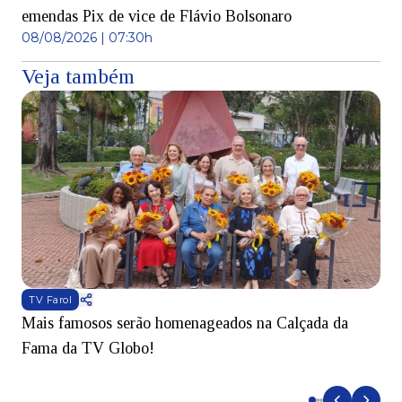
emendas Pix de vice de Flávio Bolsonaro
08/08/2026 | 07:30h
Veja também
TV Farol
Mais famosos serão homenageados na Calçada da
S
Fama da TV Globo!
p
d