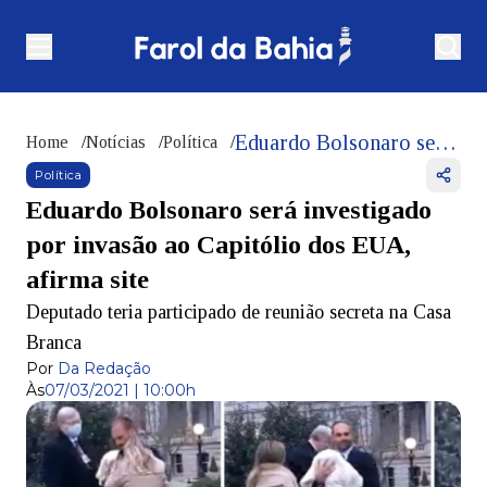
Eduardo Bolsonaro será investigado por invasão ao Capitólio dos EUA, afirma site
Home
/
Notícias
/
Política
/
Política
Eduardo Bolsonaro será investigado
por invasão ao Capitólio dos EUA,
afirma site
Deputado teria participado de reunião secreta na Casa
Branca
Por
Da Redação
Às
07/03/2021 | 10:00h