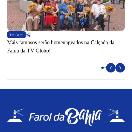
TV Farol
Mais famosos serão homenageados na Calçada da
S
Fama da TV Globo!
p
d