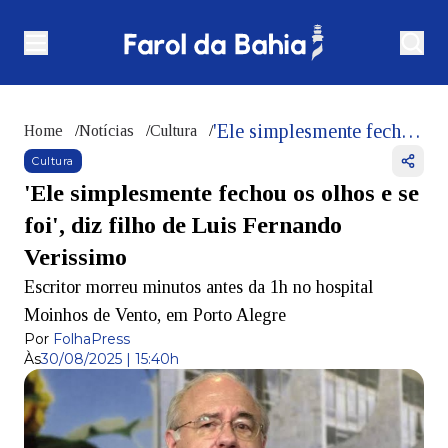
'Ele simplesmente fechou os olhos e se foi', diz filho de Luis Fernando Verissimo
Home
/
Notícias
/
Cultura
/
Cultura
'Ele simplesmente fechou os olhos e se
foi', diz filho de Luis Fernando
Verissimo
Escritor morreu minutos antes da 1h no hospital
Moinhos de Vento, em Porto Alegre
Por
FolhaPress
Às
30/08/2025 | 15:40h