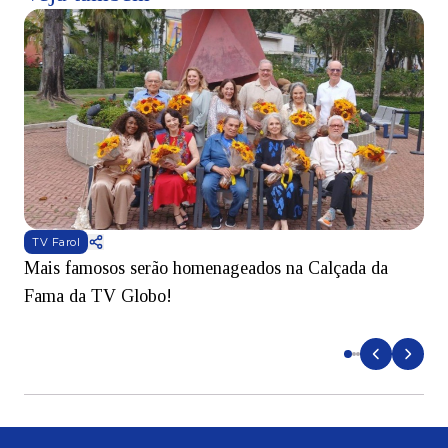
TV Farol
Mais famosos serão homenageados na Calçada da
S
Fama da TV Globo!
p
d