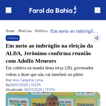
Em meio ao imbróglio na eleição da ALBA, Jerônimo confirma reunião com Adolfo Menezes
Home
/
Notícias
/
Política
/
Política
Em meio ao imbróglio na eleição da
ALBA, Jerônimo confirma reunião
com Adolfo Menezes
Em coletiva na manhã desta terça (28), governador
voltou a dizer que não vai interferir no pleito
Por
Ane Catarine Lima
Às
28/01/2025 | 13:57h
Atualizado
28/01/2025 | 13:57h