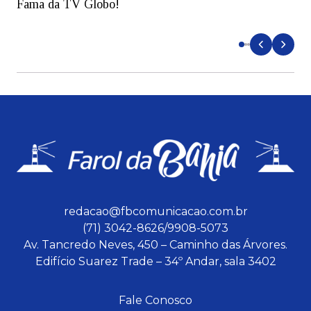
Fama da TV Globo!
p
d
redacao@fbcomunicacao.com.br
(71) 3042-8626/9908-5073
Av. Tancredo Neves, 450 – Caminho das Árvores.
Edifício Suarez Trade – 34º Andar, sala 3402
Fale Conosco