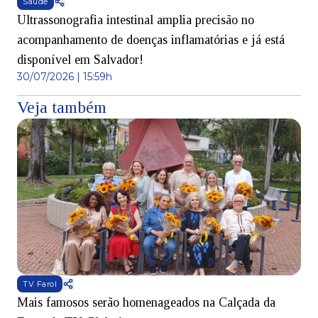
Saúde
Ultrassonografia intestinal amplia precisão no
acompanhamento de doenças inflamatórias e já está
disponível em Salvador!
30/07/2026 | 15:59h
Veja também
TV Farol
Mais famosos serão homenageados na Calçada da
S