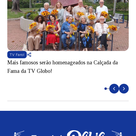
TV Farol
Mais famosos serão homenageados na Calçada da
S
Fama da TV Globo!
p
d