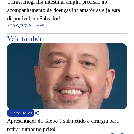
Ultrassonografia intestinal amplia precisão no
acompanhamento de doenças inflamatórias e já está
disponível em Salvador!
30/07/2026 | 15:59h
Veja também
Michel Telles
Apresentador da Globo é submetido a cirurgia para
D
retirar tumor no peito!