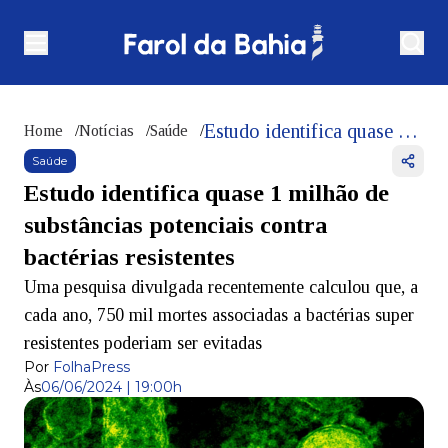
Estudo identifica quase 1 milhão de substâncias potenciais contra bactérias resistentes
Home
/
Notícias
/
Saúde
/
Saúde
Estudo identifica quase 1 milhão de
substâncias potenciais contra
bactérias resistentes
Uma pesquisa divulgada recentemente calculou que, a
cada ano, 750 mil mortes associadas a bactérias super
resistentes poderiam ser evitadas
Por
FolhaPress
Às
06/06/2024 | 19:00h