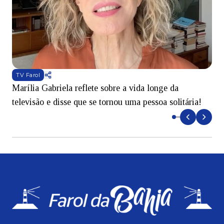
TV Farol
Marília Gabriela reflete sobre a vida longe da
B
televisão e disse que se tornou uma pessoa solitária!
L