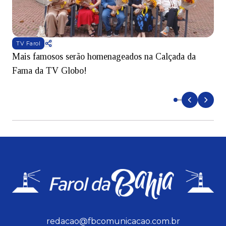
TV Farol
Mais famosos serão homenageados na Calçada da
S
Fama da TV Globo!
p
d
redacao@fbcomunicacao.com.br