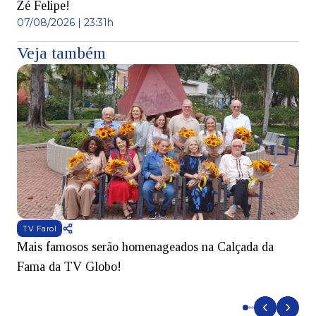
Zé Felipe!
07/08/2026 | 23:31h
Veja também
TV Farol
Mais famosos serão homenageados na Calçada da
S
Fama da TV Globo!
p
d