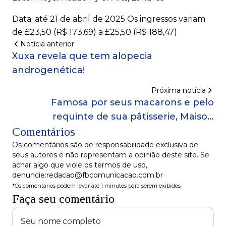
Data: até 21 de abril de 2025 Os ingressos variam
de £23,50 (R$ 173,69) a £25,50 (R$ 188,47)
Notícia anterior
Xuxa revela que tem alopecia
androgenética!
Próxima notícia
Famosa por seus macarons e pelo
requinte de sua pâtisserie, Maison
Comentários
Ladurée inaugura casa de chá na Galeries
Lafayette!
Os comentários são de responsabilidade exclusiva de
seus autores e não representam a opinião deste site. Se
achar algo que viole os termos de uso,
denuncie:redacao@fbcomunicacao.com.br
*Os comentários podem levar até 1 minutos para serem exibidos
Faça seu comentário