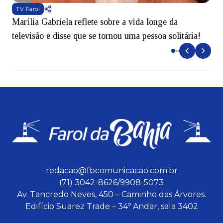
TV Farol
Marília Gabriela reflete sobre a vida longe da
B
televisão e disse que se tornou uma pessoa solitária!
L
redacao@fbcomunicacao.com.br
(71) 3042-8626/9908-5073
Av. Tancredo Neves, 450 – Caminho das Árvores.
Edifício Suarez Trade – 34º Andar, sala 3402