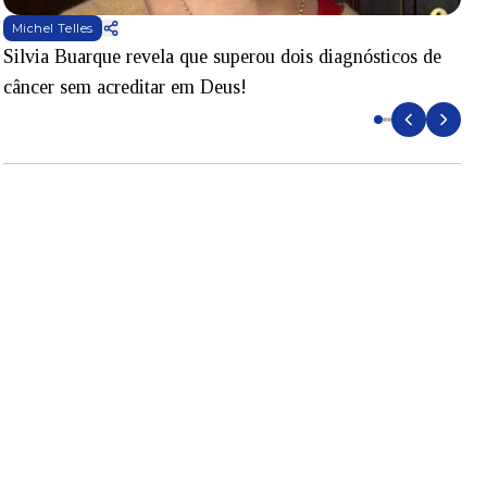
Michel Telles
Silvia Buarque revela que superou dois diagnósticos de
A
câncer sem acreditar em Deus!
r