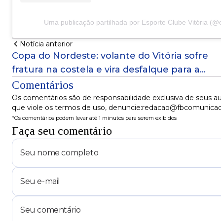
Uma publicação partilhada por Esporte Clube Vitória (@e
Notícia anterior
Copa do Nordeste: volante do Vitória sofre
fratura na costela e vira desfalque para a
final
Comentários
Os comentários são de responsabilidade exclusiva de seus au
que viole os termos de uso, denuncie:redacao@fbcomunica
*Os comentários podem levar até 1 minutos para serem exibidos
Faça seu comentário