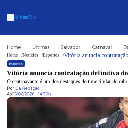
Home
Últimas
Salvador
Carnaval
B
Vitória anuncia contratação
Home
/
Notícias
/
Esportes
/
Esportes
Vitória anuncia contratação definitiva d
O centroavante é um dos destaques do time titular do rub
Por
Da Redação
Às
05/06/2026 | 14:30h