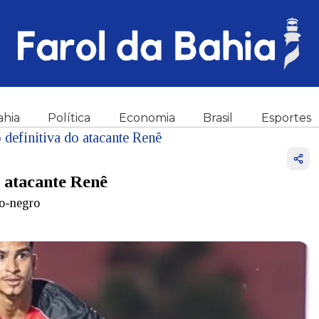
ahia
Política
Economia
Brasil
Esportes
 definitiva do atacante Renê
o atacante Renê
ro-negro