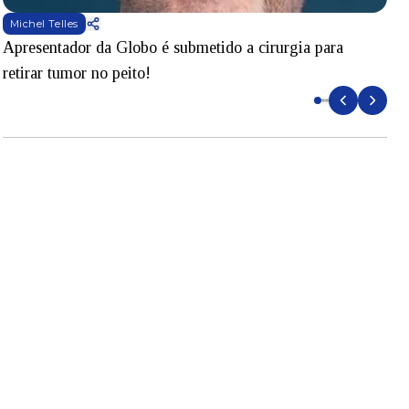
Michel Telles
Apresentador da Globo é submetido a cirurgia para
D
retirar tumor no peito!
l