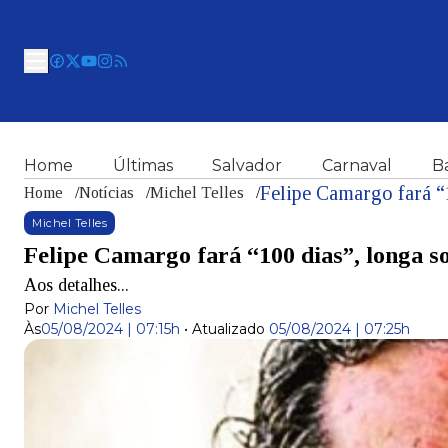
Home
Últimas
Salvador
Carnaval
B
Felipe Camargo fará “
Home
/
Notícias
/
Michel Telles
/
Michel Telles
Felipe Camargo fará “100 dias”, longa 
Aos detalhes...
Por
Michel Telles
Às
05/08/2024 | 07:15h
•
Atualizado
05/08/2024 | 07:25h