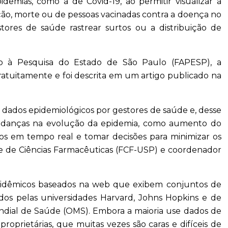
idemias, como a de Covid-19, ao permitir visualizar a
ção, morte ou de pessoas vacinadas contra a doença no
estores de saúde rastrear surtos ou a distribuição de
 à Pesquisa do Estado de São Paulo (FAPESP), a
ratuitamente e foi descrita em um artigo publicado na
 de dados epidemiológicos por gestores de saúde e, desse
 mudanças na evolução da epidemia, como aumento do
os em tempo real e tomar decisões para minimizar os
ade de Ciências Farmacêuticas (FCF-USP) e coordenador
epidêmicos baseados na web que exibem conjuntos de
dos pelas universidades Harvard, Johns Hopkins e de
undial de Saúde (OMS). Embora a maioria use dados de
roprietárias, que muitas vezes são caras e difíceis de