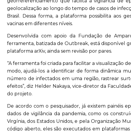
georreferenciamento que facilita a vigilância de ep
geolocalização ao longo do tempo de casos de infec
Brasil. Dessa forma, a plataforma possibilita aos g
vacinas em diferentes níveis.
Desenvolvida com apoio da Fundação de Amparo
ferramenta, batizada de Outbreak, está disponível g
plataforma arXiv, ainda sem revisão por pares.
“A ferramenta foi criada para facilitar a visualização
modo, ajudá-los a identificar de forma dinâmica
número de infectados em uma região, rastrear surt
efeitos”, diz Helder Nakaya, vice-diretor da Faculd
do projeto.
De acordo com o pesquisador, já existem painéis 
dados de vigilância da pandemia, como os construí
Virgínia, dos Estados Unidos, e pela Organização M
código aberto, eles são executados em plataformas p