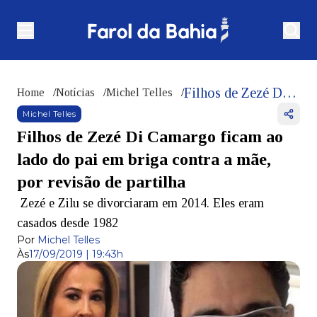
Filhos de Zezé Di Camargo ficam ao lado do pai em briga contra a mãe, por revisão de partilha
Home
/
Notícias
/
Michel Telles
/
Michel Telles
Filhos de Zezé Di Camargo ficam ao
lado do pai em briga contra a mãe,
por revisão de partilha
Zezé e Zilu se divorciaram em 2014. Eles eram
casados desde 1982
Por
Michel Telles
Às
17/09/2019 | 19:43h