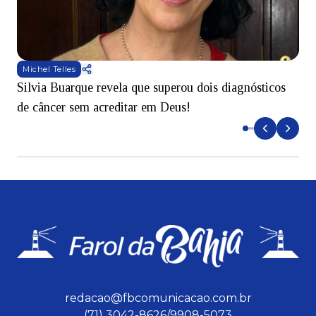
Michel Telles
Silvia Buarque revela que superou dois diagnósticos
A
de câncer sem acreditar em Deus!
r
redacao@fbcomunicacao.com.br
(71) 3042-8626/9908-5073