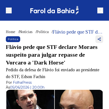
Flávio pede que STF declare Moraes suspeito para julgar repasse de Vorcaro a 'Dark Horse'
Home
/
Notícias
/
Política
/
Política
Flávio pede que STF declare Moraes
suspeito para julgar repasse de
Vorcaro a 'Dark Horse'
Pedido da defesa de Flávio foi enviado ao presidente
do STF, Edson Fachin
Por
FolhaPress
Às
05/06/2026 | 20:00h