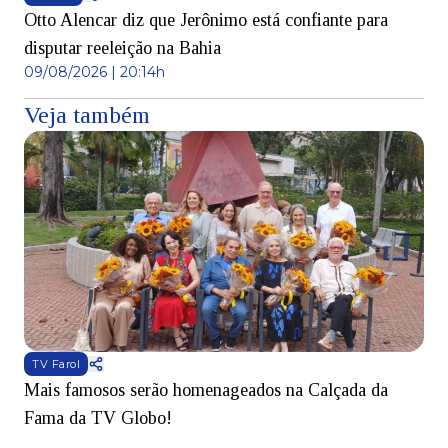
Otto Alencar diz que Jerônimo está confiante para
disputar reeleição na Bahia
09/08/2026 | 20:14h
Veja também
TV Farol
Mais famosos serão homenageados na Calçada da
S
Fama da TV Globo!
p
d