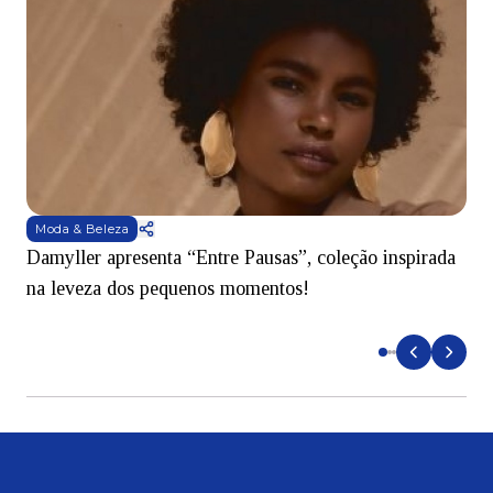
Moda & Beleza
Damyller apresenta “Entre Pausas”, coleção inspirada
S
na leveza dos pequenos momentos!