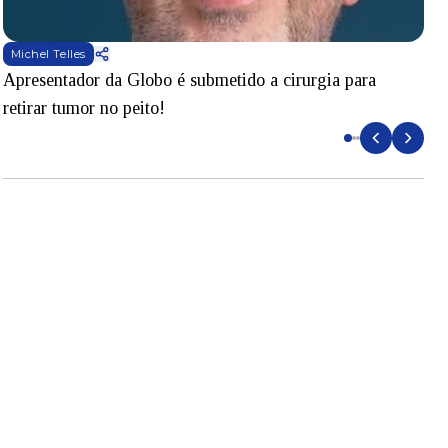
Michel Telles
Apresentador da Globo é submetido a cirurgia para
D
retirar tumor no peito!
l