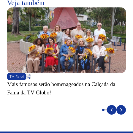
Veja também
TV Farol
Mais famosos serão homenageados na Calçada da
S
Fama da TV Globo!
p
d