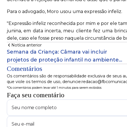
Para o advogado, Moro usou uma expressão infeliz.
"Expressão infeliz reconhecida por mim e por ele 
junina, em data incerta, meu cliente fez uma brin
dele, caso ele fosse preso naquela circunstância de br
Notícia anterior
Semana da Criança: Câmara vai incluir
projetos de proteção infantil no ambiente
virtual a partir de segunda (13)
Comentários
Os comentários são de responsabilidade exclusiva de seus au
que viole os termos de uso, denuncie:redacao@fbcomunica
*Os comentários podem levar até 1 minutos para serem exibidos
Faça seu comentário