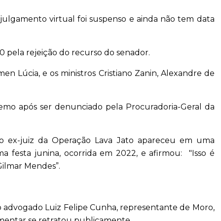
 julgamento virtual foi suspenso e ainda não tem data
0 pela rejeição do recurso do senador.
men Lúcia, e os ministros Cristiano Zanin, Alexandre de
emo após ser denunciado pela Procuradoria-Geral da
 o ex-juiz da Operação Lava Jato apareceu em uma
a festa junina, ocorrida em 2022, e afirmou: "Isso é
Gilmar Mendes”.
o advogado Luiz Felipe Cunha, representante de Moro,
amentar se retratou publicamente.