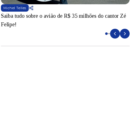
Michel Telles
Saiba tudo sobre o avião de R$ 35 milhões do cantor Zé
V
Felipe!
v