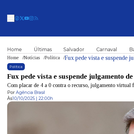
Home
Últimas
Salvador
Carnaval
B
Fux pede vista e suspende 
Home
/
Notícias
/
Política
/
Política
Fux pede vista e suspende julgamento d
Com placar de 4 a 0 contra o recurso, julgamento virtual 
Por
Agência Brasil
Às
10/10/2025 | 22:00h