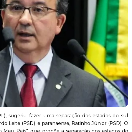
PL), sugeriu fazer uma separação dos estados do sul
 Leite (PSD), e paranaense, Ratinho Júnior (PSD). O
o Meu País", que propõe a separação dos estados do