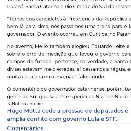
Paraná, Santa Catarina e Rio Grande do Sul do restant
“Temos dois candidatos à Presidência da República 
bem lá para cima, nós passamos uma trena para o lad
governador. O evento ocorreu em Curitiba, no Paraná, 
No evento, Mello também elogiou Eduardo Leite e R
sobre o erro de medição que levou o governo par
campos de futebol pertence, na verdade, a Santa
divisas estavam meio erradas, aí passamos a régua, 
muita coisa boa em cima, não”, falou rindo.
O comentário do governador catarinense, porém, teve
gente do Sul que se acha superior ao Norte e Nordest
Notícia anterior
Hugo Motta cede a pressão de deputados e
amplia conflito com governo Lula e STF
após lua de mel
Comentários