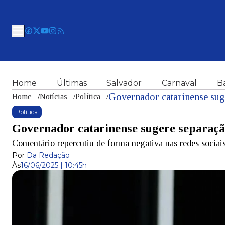
Home
Últimas
Salvador
Carnaval
B
Home
/
Notícias
/
Política
/
Política
Governador catarinense sugere separação
Comentário repercutiu de forma negativa nas redes sociai
Por
Da Redação
Às
16/06/2025 | 10:45h