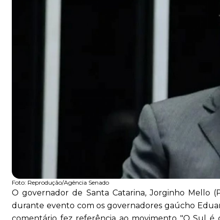
Foto:
Reprodução/Agência Senado
O governador de Santa Catarina, Jorginho Mello (
durante evento com os governadores gaúcho Eduardo
comentário fez referência ao movimento "O Sul é 