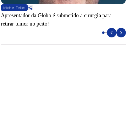
Michel Telles
Apresentador da Globo é submetido a cirurgia para
D
retirar tumor no peito!
l