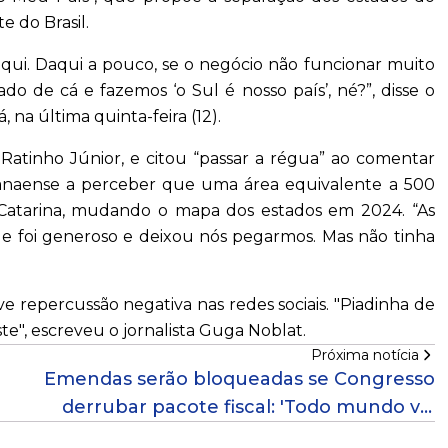
e do Brasil.
aqui. Daqui a pouco, se o negócio não funcionar muito
o de cá e fazemos ‘o Sul é nosso país’, né?”, disse o
na última quinta-feira (12).
atinho Júnior, e citou “passar a régua” ao comentar
anaense a perceber que uma área equivalente a 500
 Catarina, mudando o mapa dos estados em 2024. “As
ele foi generoso e deixou nós pegarmos. Mas não tinha
 repercussão negativa nas redes sociais. "Piadinha de
e", escreveu o jornalista Guga Noblat.
Próxima notícia
Emendas serão bloqueadas se Congresso
derrubar pacote fiscal: 'Todo mundo vai
sofrer', diz Hoffmann