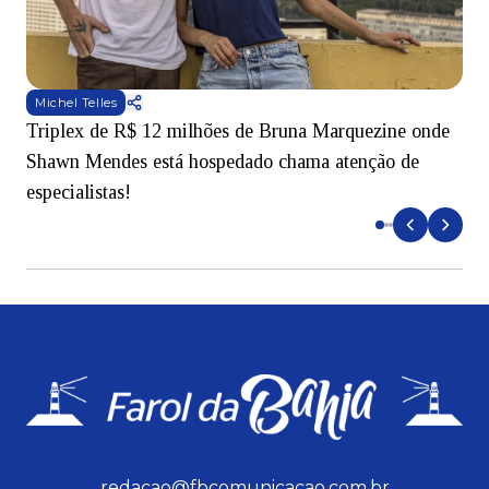
Michel Telles
Triplex de R$ 12 milhões de Bruna Marquezine onde
M
Shawn Mendes está hospedado chama atenção de
t
especialistas!
redacao@fbcomunicacao.com.br