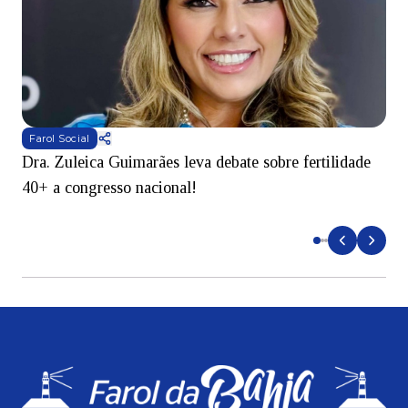
Farol Social
Dra. Zuleica Guimarães leva debate sobre fertilidade
T
40+ a congresso nacional!
e