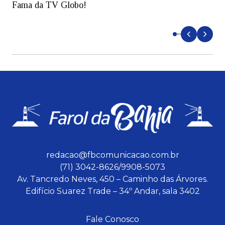
Fama da TV Globo!
p
d
redacao@fbcomunicacao.com.br
(71) 3042-8626/9908-5073
Av. Tancredo Neves, 450 – Caminho das Árvores.
Edifício Suarez Trade – 34º Andar, sala 3402
Fale Conosco