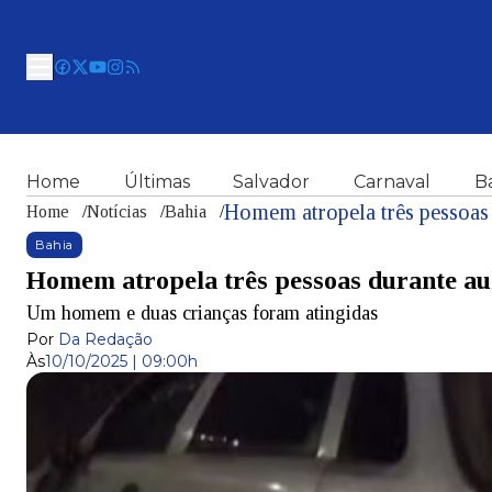
Home
Últimas
Salvador
Carnaval
B
Homem atropela três pessoas 
Home
/
Notícias
/
Bahia
/
Bahia
Homem atropela três pessoas durante au
Um homem e duas crianças foram atingidas
Por
Da Redação
Às
10/10/2025 | 09:00h