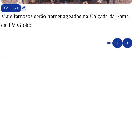
TV Farol
Mais famosos serão homenageados na Calçada da Fama
S
da TV Globo!
p
d