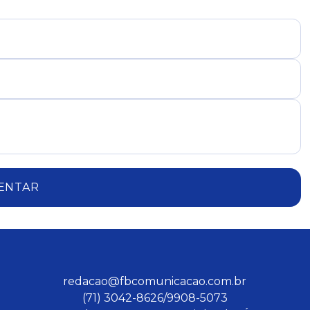
ENTAR
redacao@fbcomunicacao.com.br
(71) 3042-8626/9908-5073