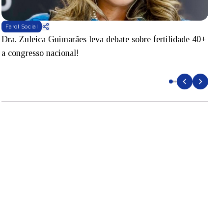
Michel Telles
ade 40+
Triplex de R$ 12 milhões de Bruna Marquezine ond
Shawn Mendes está hospedado chama atenção de
especialistas!