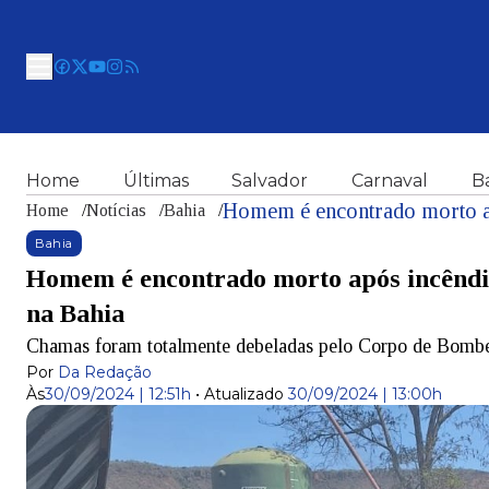
Home
Últimas
Salvador
Carnaval
B
Home
/
Notícias
/
Bahia
/
Bahia
Homem é encontrado morto após incêndio
na Bahia
Chamas foram totalmente debeladas pelo Corpo de Bombei
Por
Da Redação
Às
30/09/2024 | 12:51h
•
Atualizado
30/09/2024 | 13:00h