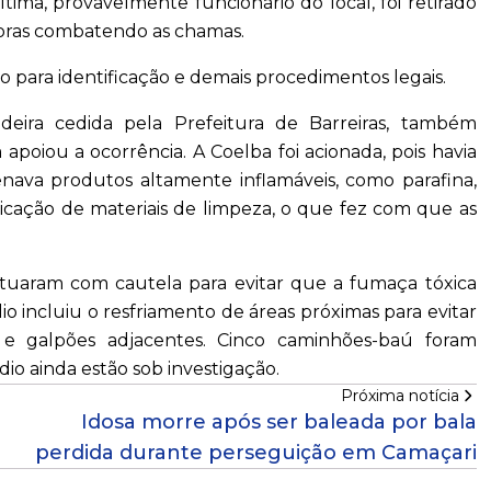
ima, provavelmente funcionário do local, foi retirado
horas combatendo as chamas.
Farol Social
 para identificação e demais procedimentos legais.
Dra. Zuleica Guimarães leva debate sobre fertilid
a congresso nacional!
deira cedida pela Prefeitura de Barreiras, também
 apoiou a ocorrência. A Coelba foi acionada, pois havia
enava produtos altamente inflamáveis, como parafina,
ricação de materiais de limpeza, o que fez com que as
atuaram com cautela para evitar que a fumaça tóxica
o incluiu o resfriamento de áreas próximas para evitar
 e galpões adjacentes. Cinco caminhões-baú foram
dio ainda estão sob investigação.
Próxima notícia
Idosa morre após ser baleada por bala
perdida durante perseguição em Camaçari