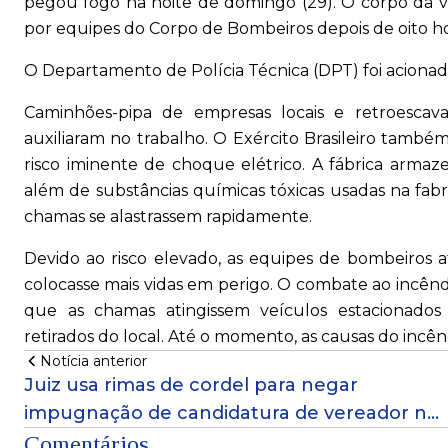
pegou fogo na noite de domingo (29). O corpo da vít
por equipes do Corpo de Bombeiros depois de oito 
O Departamento de Polícia Técnica (DPT) foi acionado
Caminhões-pipa de empresas locais e retroescava
auxiliaram no trabalho. O Exército Brasileiro também
risco iminente de choque elétrico. A fábrica armaz
além de substâncias químicas tóxicas usadas na fab
chamas se alastrassem rapidamente.
Devido ao risco elevado, as equipes de bombeiros 
colocasse mais vidas em perigo. O combate ao incêndi
que as chamas atingissem veículos estacionados
retirados do local. Até o momento, as causas do incên
Notícia anterior
Juiz usa rimas de cordel para negar
impugnação de candidatura de vereador na
Bahia
Comentários