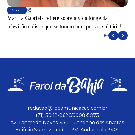
TV Farol
Marília Gabriela reflete sobre a vida longe da
B
televisão e disse que se tornou uma pessoa solitária!
L
redacao@fbcomunicacao.com.br
(71) 3042-8626/9908-5073
Av. Tancredo Neves, 450 – Caminho das Árvores.
Edifício Suarez Trade – 34º Andar, sala 3402