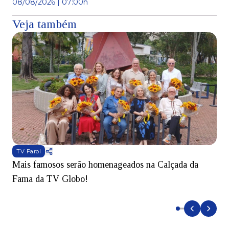
08/08/2026 | 07:00h
Veja também
TV Farol
Mais famosos serão homenageados na Calçada da
S
Fama da TV Globo!
p
d