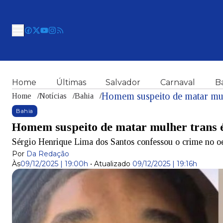
Home
Últimas
Salvador
Carnaval
B
Homem suspeito de matar mulh
Home
/
Notícias
/
Bahia
/
Bahia
Homem suspeito de matar mulher trans é
Sérgio Henrique Lima dos Santos confessou o crime no o
Por
Da Redação
Às
09/12/2025 | 19:00h
•
Atualizado
09/12/2025 | 19:16h