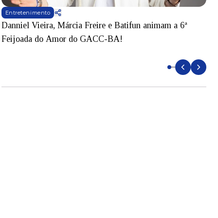
Entretenimento
Danniel Vieira, Márcia Freire e Batifun animam a 6ª
S
Feijoada do Amor do GACC-BA!
d
B