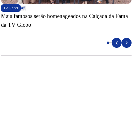
TV Farol
Mais famosos serão homenageados na Calçada da Fama
S
da TV Globo!
p
d