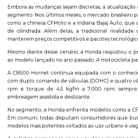
Embora as mudanças sejam discretas, a atualizaç
segmento. Nos últimos meses, o mercado brasileiro p
como a chinesa CFMoto e a indiana Bajaj Auto, que a
de cilindrada. Além delas, a tradicional rivalida
manterem preços competitivos e pacotes tecnológico
Mesmo diante desse cenário, a Honda reajustou o
ao modelo lançado no ano passado. A motocicleta pass
A CB500 Hornet continua equipada com o conhecido 
com duplo comando de válvulas (DOHC) e quatro válv
rpm e torque de 4,5 kgfm a 7.000 rpm, sempre 
embreagem assistida e deslizante.
No segmento, a Honda enfrenta modelos como a CF
Em comum, todas disputam consumidores que busca
modelos mais potentes voltados ao uso urbano e via