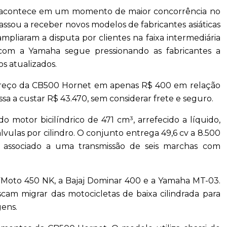
ão acontece em um momento de maior concorrência no
assou a receber novos modelos de fabricantes asiáticas
mpliaram a disputa por clientes na faixa intermediária
de com a Yamaha segue pressionando as fabricantes a
s atualizados.
 preço da CB500 Hornet em apenas R$ 400 em relação
a a custar R$ 43.470, sem considerar frete e seguro.
motor bicilíndrico de 471 cm³, arrefecido a líquido,
ulas por cilindro. O conjunto entrega 49,6 cv a 8.500
associado a uma transmissão de seis marchas com
Moto 450 NK, a Bajaj Dominar 400 e a Yamaha MT-03.
m migrar das motocicletas de baixa cilindrada para
gens.