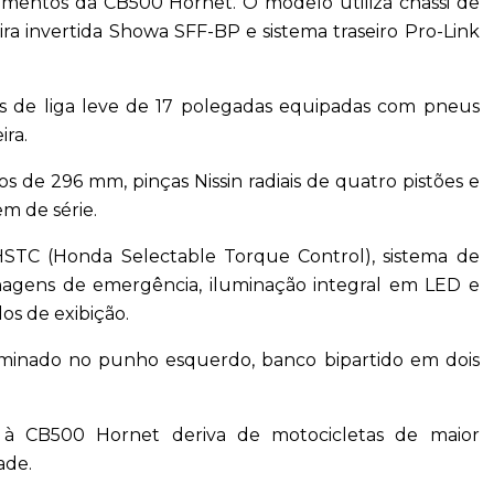
umentos da CB500 Hornet. O modelo utiliza chassi de
a invertida Showa SFF-BP e sistema traseiro Pro-Link
s de liga leve de 17 polegadas equipadas com pneus
ira.
os de 296 mm, pinças Nissin radiais de quatro pistões e
m de série.
HSTC (Honda Selectable Torque Control), sistema de
renagens de emergência, iluminação integral em LED e
os de exibição.
iluminado no punho esquerdo, banco bipartido em dois
 à CB500 Hornet deriva de motocicletas de maior
ade.