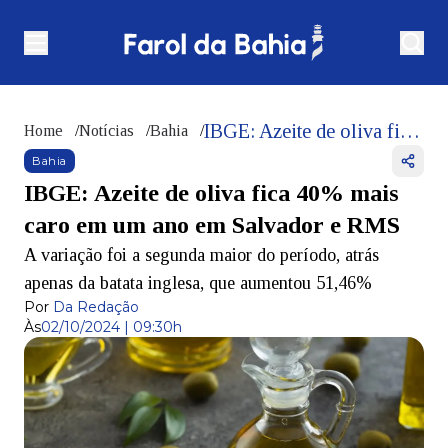
IBGE: Azeite de oliva fica 40% mais caro em um ano em Salvador e RMS
Home
/
Notícias
/
Bahia
/
Bahia
IBGE: Azeite de oliva fica 40% mais
caro em um ano em Salvador e RMS
A variação foi a segunda maior do período, atrás
apenas da batata inglesa, que aumentou 51,46%
Por
Da Redação
Às
02/10/2024 | 09:30h