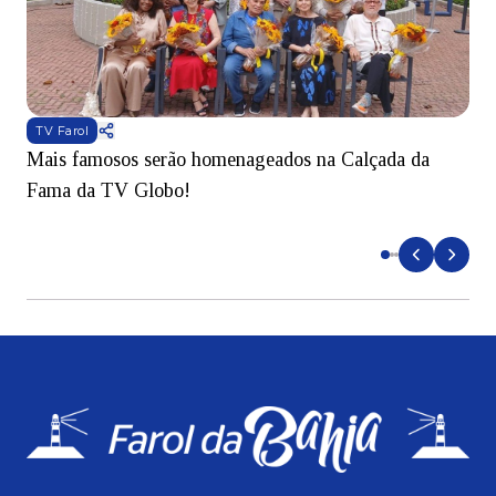
TV Farol
Mais famosos serão homenageados na Calçada da
S
Fama da TV Globo!
p
d