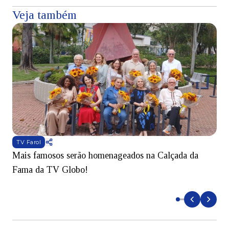
Veja também
TV Farol
Mais famosos serão homenageados na Calçada da
S
Fama da TV Globo!
p
d