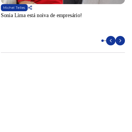
Michel Telles
Sonia Lima está noiva de empresário!
B
q
a