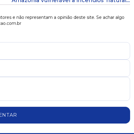
Amazônia vulnerável a incêndios 'naturais'
nos próximos anos, diz Marina Silva
tores e não representam a opinião deste site. Se achar algo
cao.com.br
ENTAR