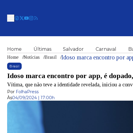
Home
Últimas
Salvador
Carnaval
B
Idoso marca encontro por app
Home
/
Notícias
/
Brasil
/
Brasil
Idoso marca encontro por app, é dopado,
Vítima, que não teve a identidade revelada, iniciou a co
Por
FolhaPress
Às
04/09/2024 | 17:00h