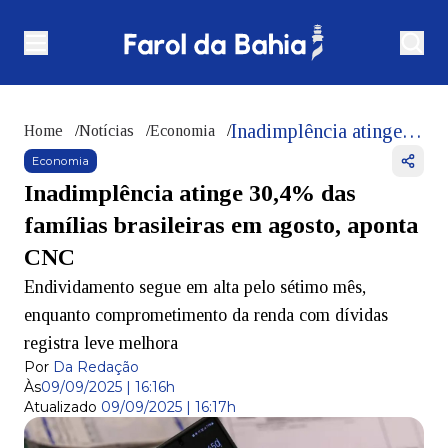
Inadimplência atinge 30,4% das famílias brasileiras em agosto, aponta CNC
Home
/
Notícias
/
Economia
/
Economia
Inadimplência atinge 30,4% das
famílias brasileiras em agosto, aponta
CNC
Endividamento segue em alta pelo sétimo mês,
enquanto comprometimento da renda com dívidas
registra leve melhora
Por
Da Redação
Às
09/09/2025 | 16:16h
Atualizado
09/09/2025 | 16:17h