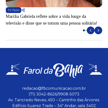
TV Farol
Marília Gabriela reflete sobre a vida longe da
B
televisão e disse que se tornou uma pessoa solitária!
L
redacao@fbcomunicacao.com.br
(71) 3042-8626/9908-5073
Av. Tancredo Neves, 450 – Caminho das Árvores.
Edifício Suarez Trade – 34º Andar, sala 3402