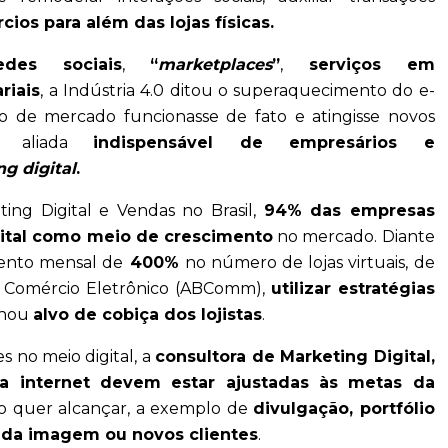
ios para além das lojas físicas.
es sociais
,
“
marketplaces
”
,
serviços em
riais
, a Indústria 4.0 ditou o superaquecimento do e-
 de mercado funcionasse de fato e atingisse novos
ou aliada
indispensável de empresários e
g digital
.
ng Digital e Vendas no Brasil,
94% das empresas
gital como meio de crescimento
no mercado. Diante
mento mensal de
400%
no número de lojas virtuais, de
de Comércio Eletrônico (ABComm),
utilizar estratégias
rnou
alvo de cobiça dos lojistas
.
s no meio digital, a
consultora de Marketing Digital,
 na internet devem estar ajustadas às metas da
ão quer alcançar, a exemplo de
divulgação, portfólio
 da imagem ou novos clientes
.