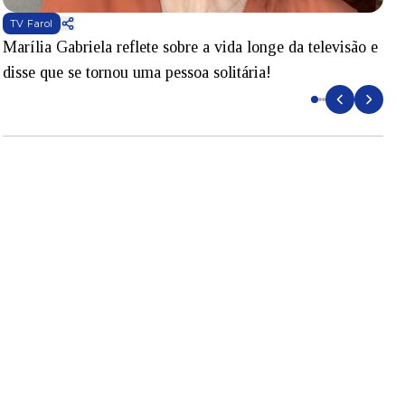
TV Farol
Marília Gabriela reflete sobre a vida longe da televisão e
B
disse que se tornou uma pessoa solitária!
L