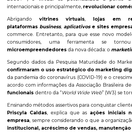
internacionais e principalmente,
revolucionar comérc
Abrigando
vitrines virtuais
,
lojas em red
plataformas
business
,
aplicativos
e sites empresa
commerce. Entretanto, para que esse novo modelo
consumidores, uma ferramenta se torn
microempreendedores
da nova década: o
marketin
Segundo dados da Pesquisa Maturidade do Marketi
confirmaram o uso estratégico do marketing di
da pandemia do coronavírus (COVID-19) e o cresci
acordo com informações da Associação Brasileira 
funcionais
dentro da “
World Wide Web
” (W3) se to
Ensinando métodos assertivos para conquistar cliente
Priscyla Caldas
, explica que as
ações iniciais
empresa
, sempre considerando o que a organizaç
institucional, acréscimo de vendas, manutenção