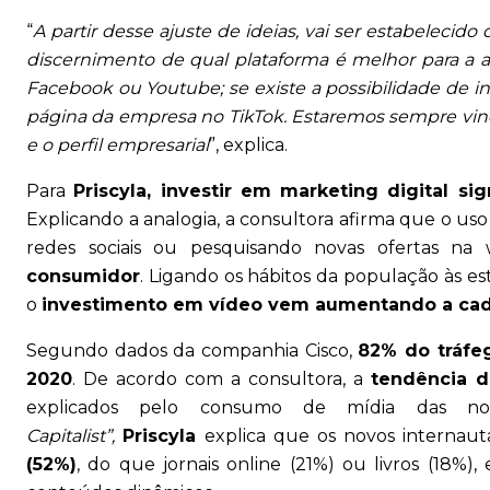
“
A partir desse ajuste de ideias, vai ser estabelecido
discernimento de qual plataforma é melhor para a 
Facebook ou Youtube; se existe a possibilidade de in
página da empresa no TikTok. Estaremos sempre vinc
e o perfil empresarial
”, explica.
Para
Priscyla, investir em marketing digital sig
Explicando a analogia, a consultora afirma que o u
redes sociais ou pesquisando novas ofertas na
consumidor
. Ligando os hábitos da população às est
o
investimento em vídeo vem aumentando a cada 
Segundo dados da companhia Cisco,
82% do tráfe
2020
. De acordo com a consultora, a
tendência d
explicados pelo consumo de mídia das no
Capitalist”,
Priscyla
explica que os novos internaut
(52%)
, do que jornais online (21%) ou livros (18%)