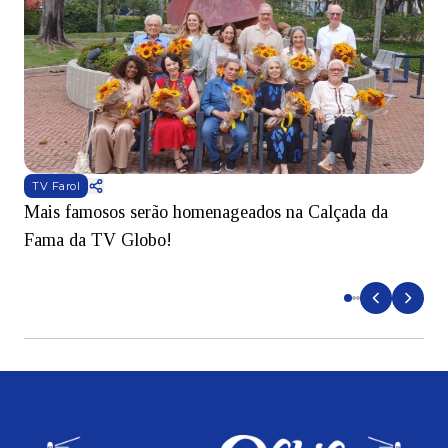
TV Farol
Mais famosos serão homenageados na Calçada da
S
Fama da TV Globo!
p
d