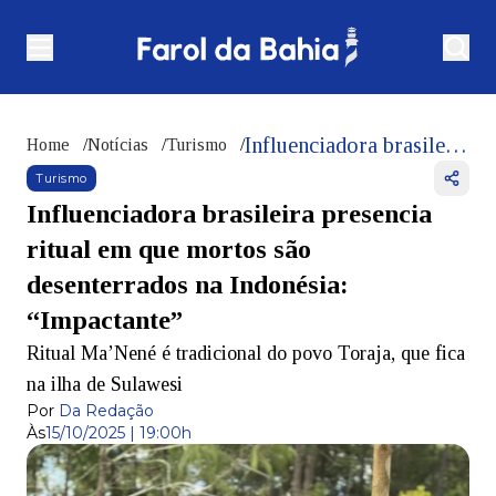
Influenciadora brasileira presencia ritual em que mortos são desenterrados na Indonésia: “Impactante”
Home
/
Notícias
/
Turismo
/
Turismo
Influenciadora brasileira presencia
ritual em que mortos são
desenterrados na Indonésia:
“Impactante”
Ritual Ma’Nené é tradicional do povo Toraja, que fica
na ilha de Sulawesi
Por
Da Redação
Às
15/10/2025 | 19:00h