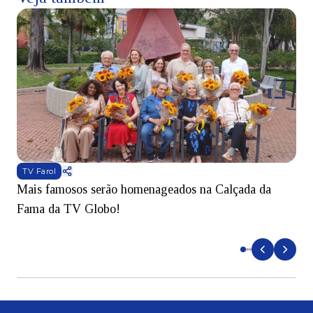
TV Farol
Mais famosos serão homenageados na Calçada da
S
Fama da TV Globo!
p
d