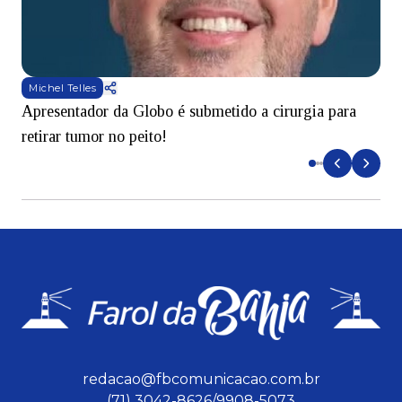
Michel Telles
Apresentador da Globo é submetido a cirurgia para
D
retirar tumor no peito!
redacao@fbcomunicacao.com.br
(71) 3042-8626/9908-5073