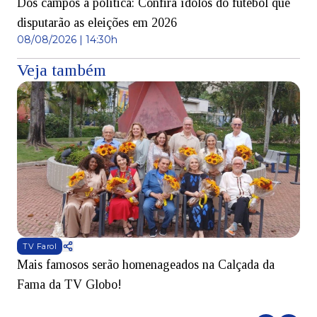
Dos campos à política: Confira ídolos do futebol que
disputarão as eleições em 2026
08/08/2026 | 14:30h
Veja também
TV Farol
Mais famosos serão homenageados na Calçada da
S
Fama da TV Globo!
p
d