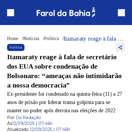
Itamaraty reage à fala de secretário dos EUA sobre condenação de Bolsonaro: “ameaças não intimidarão a nossa democracia”
Home
/
Notícias
/
Política
/
Política
Itamaraty reage à fala de secretário
dos EUA sobre condenação de
Bolsonaro: “ameaças não intimidarão
a nossa democracia”
Ex-presidente foi condenado na quinta-feira (11) a 27
anos de prisão por liderar trama golpista para se
manter no poder após derrota nas eleições de 2022
Por
Da Redação
Às
12/09/2025 | 07:46h
Atualizado
12/09/2025 | 07:46h