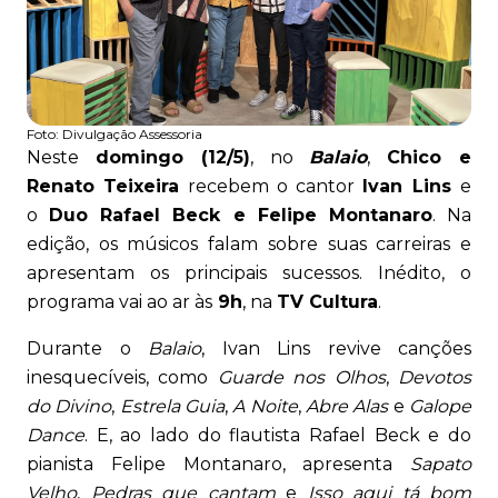
Foto:
Divulgação Assessoria
Neste
domingo (12/5)
, no
Balaio
,
Chico e
Renato Teixeira
recebem o cantor
Ivan Lins
e
o
Duo Rafael Beck e Felipe Montanaro
. Na
edição, os músicos falam sobre suas carreiras e
apresentam os principais sucessos. Inédito, o
programa vai ao ar às
9h
, na
TV Cultura
.
Durante o
Balaio
, Ivan Lins revive canções
inesquecíveis, como
Guarde nos Olhos
,
Devotos
do Divino
,
Estrela Guia
,
A Noite
,
Abre Alas
e
Galope
Dance
. E, ao lado do flautista Rafael Beck e do
pianista Felipe Montanaro, apresenta
Sapato
Velho
,
Pedras que cantam
e
Isso aqui tá bom