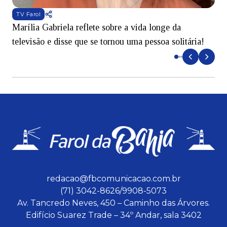
TV Farol
Marília Gabriela reflete sobre a vida longe da
B
televisão e disse que se tornou uma pessoa solitária!
L
redacao@fbcomunicacao.com.br
(71) 3042-8626/9908-5073
Av. Tancredo Neves, 450 – Caminho das Árvores.
Edifício Suarez Trade – 34º Andar, sala 3402