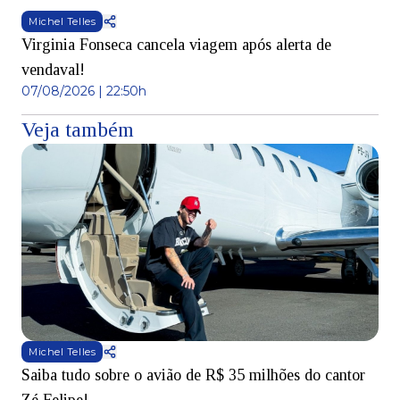
Michel Telles
Virginia Fonseca cancela viagem após alerta de
vendaval!
07/08/2026 | 22:50h
Veja também
Michel Telles
Saiba tudo sobre o avião de R$ 35 milhões do cantor
V
Zé Felipe!
v